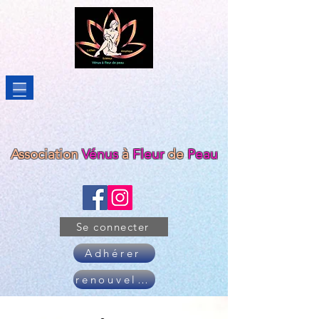
Association
Vénus
à
Fleur
de
Peau
Se connecter
Adhérer
renouveler son adhésion