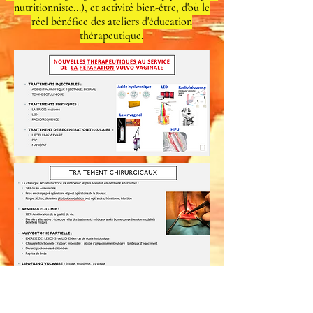
nutritionniste...), et activité bien-être, d'où le
réel bénéfice des ateliers d'éducation
thérapeutique.