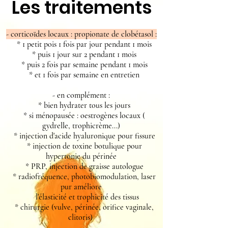
Les traitements
- corticoïdes locaux : propionate de clobétasol :
* 1 petit pois 1 fois par jour pendant 1 mois
* puis 1 jour sur 2 pendant 1 mois
* puis 2 fois par semaine pendant 1 mois
* et 1 fois par semaine en entretien
-
en complément :
*
bien hydrater
tous les jours
* si ménopausée : oestrogènes locaux (
gydrelle, trophicrème...)
* injection d'acide hyaluronique pour fissure
* injection de toxine botulique pour
hypertonie du périnée
* PRP, injection de graisse autologue
* radiofréquence, photobiomodulation, laser
pur améliore
l'élasticité et trophicité des tissus
* chirurgie (vulve, périnée, orifice vaginale,
clitoris)