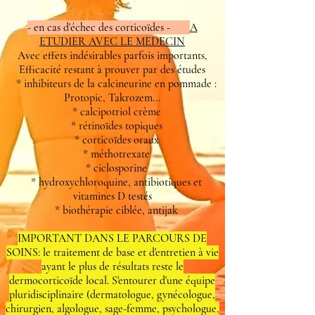
- en cas d'échec des corticoïdes -
A
ETUDIER AVEC LE MEDECIN
Avec effets indésirables parfois importants,
Efficacité restant à prouver par des études
* inhibiteurs de la calcineurine en pommade :
Protopic, Takrozem...
* calcipotriol crème
* rétinoïdes topiques
* corticoïdes oraux
* méthotrexate
* ciclosporine
* hydroxychloroquine, antibiotiques et
vitamines D testés
* biothérapie ciblée, antijak
IMPORTANT DANS LE PARCOURS DE
SOINS: le traitement de base et d'entretien à vie
ayant le plus de résultats reste le
dermocorticoïde local. S'entourer d'une équipe
pluridisciplinaire (dermatologue, gynécologue,
chirurgien, algologue, sage-femme, psychologue,