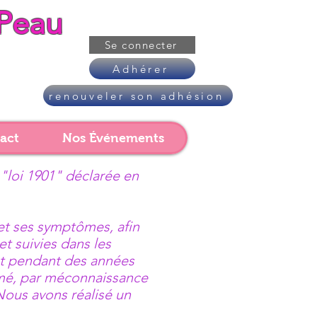
Peau
Se connecter
Adhérer
renouveler son adhésion
act
Nos Événements
 "loi 1901" déclarée en
 et ses symptômes, afin
et suivies dans les
t pendant des années
rmé, par méconnaissance
Nous avons réalisé un