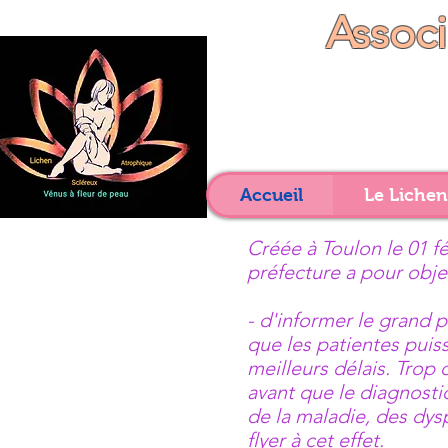
Assoc
Accueil
Le Lichen
Créée à Toulon le 01 fé
préfecture a pour objec
- d'informer le grand p
que
les patientes puis
meilleurs
délais.
Trop 
avant que le
diagnosti
de la maladie, des dys
flyer à cet effet.