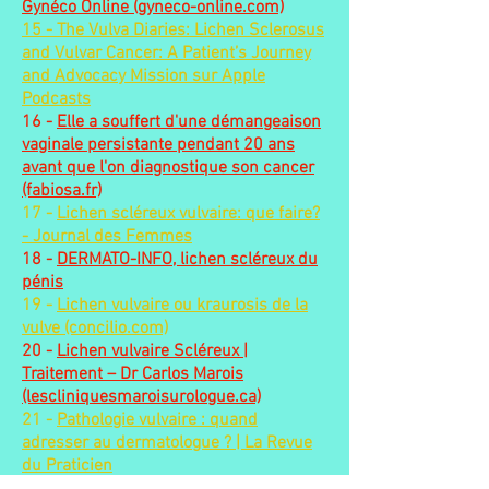
Gynéco Online (gyneco-online.com)
15 -
The Vulva Diaries: Lichen Sclerosus
and Vulvar Cancer: A Patient’s Journey
and Advocacy Mission sur Apple
Podcasts
16 -
Elle a souffert d'une démangeaison
vaginale persistante pendant 20 ans
avant que l'on diagnostique son cancer
(fabiosa.fr)
17 -
Lichen scléreux vulvaire: que faire?
- Journal des Femmes
18 -
DERMATO-INFO, lichen scléreux du
pénis
19 -
Lichen vulvaire ou kraurosis de la
vulve (concilio.com)
20 -
Lichen vulvaire Scléreux |
Traitement – Dr Carlos Marois
(lescliniquesmaroisurologue.ca)
21 -
Pathologie vulvaire : quand
adresser au dermatologue ? | La Revue
du Praticien