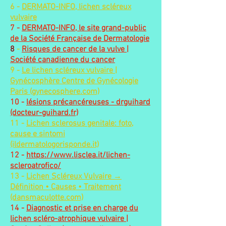
6 -
DERMATO-INFO, lichen scléreux
vulvaire
7 -
DERMATO-INFO, le site grand-public
de la Société Française de Dermatologie
8
-
Risques de cancer de la vulve |
Société canadienne du cancer
9 -
Le lichen scléreux vulvaire |
Gynécosphère Centre de Gynécologie
Paris (gynecosphere.com)
10 -
lésions précancéreuses - drguihard
(docteur-guihard.fr)
11 -
Lichen sclerosus genitale: foto,
cause e sintomi
(ildermatologorisponde.it)
12 -
https://www.lisclea.it/lichen-
scleroatrofico/
13 -
Lichen Scléreux Vulvaire →
Définition • Causes • Traitement
(dansmaculotte.com)
14 -
Diagnostic et prise en charge du
lichen scléro-atrophique vulvaire |