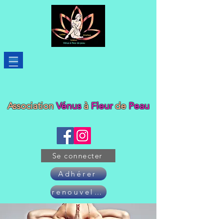
Association
Vénus
à
Fleur
de
Peau
Se connecter
Adhérer
renouveler son adhésion