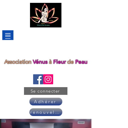
Association
Vénus
à
Fleur
de
Peau
Se connecter
Adhérer
renouveler son adhésion