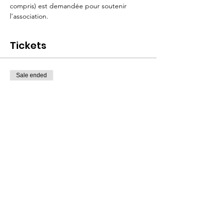
compris) est demandée pour soutenir 
l'association.
Tickets
Sale ended
Ticket type
Rencontre Lichen scléreux
Price
€15.00
Share this event