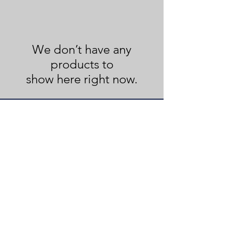
We don’t have any
products to
show here right now.
Mentions légales
Politique en matière de cookies
Politique de confidentialité
Conditions d'utilisation
© 2021 Vénus à Fleur de Peau.
Créé avec
Wix.com