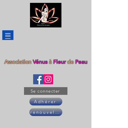
Association
Vénus
à
Fleur
de
Peau
Se connecter
Adhérer
renouveler son adhésion