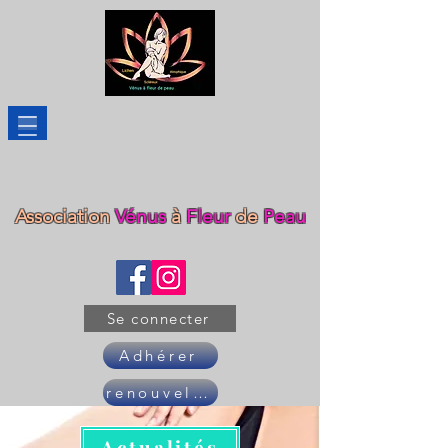
Association
Vénus
à
Fleur
de
Peau
Se connecter
Adhérer
renouveler son adhésion
Actualités