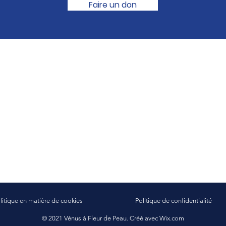
Faire un don
litique en matière de cookies
Politique de confidentialité
© 2021 Vénus à Fleur de Peau. Créé avec
Wix.com