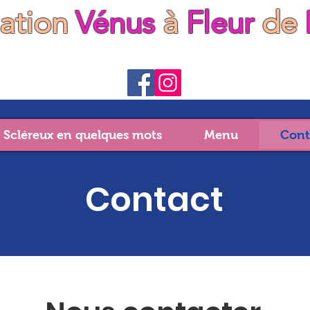
iation
Vénus
à
Fleur
de
 Scléreux en quelques mots
Menu
Cont
Contact