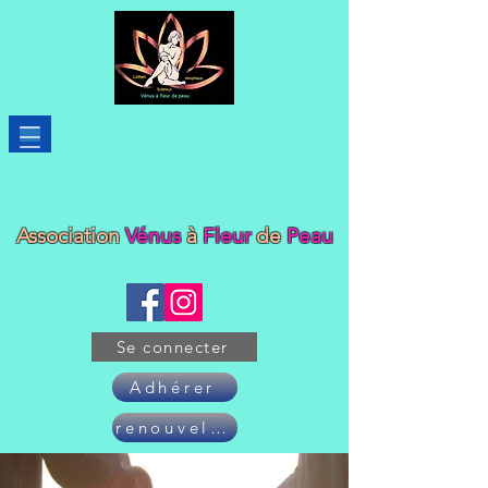
Association
Vénus
à
Fleur
de
Peau
Se connecter
Adhérer
renouveler son adhésion