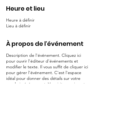
Heure et lieu
Heure à définir
Lieu à définir
À propos de l'événement
Description de l'événement. Cliquez ici
pour ouvrir l'éditeur d'événements et
modifier le texte. Il vous suffit de cliquer ici
pour gérer l'événement. C'est l'espace
idéal pour donner des détails sur votre
prochain événement. Vos visiteurs aiment
savoir le programme avant d'aller à un
événement alors utilisez cet espace leur
donner une raison de venir !
Partager cet événement