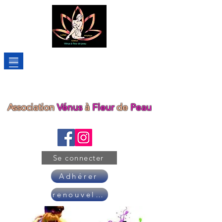
Association
Vénus
à
Fleur
de
Peau
Se connecter
Adhérer
renouveler son adhésion