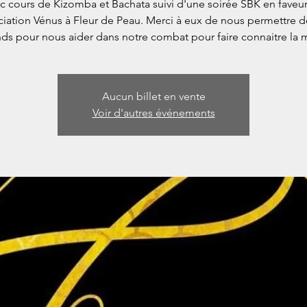
c cours de Kizomba et Bachata suivi d'une soirée SBK en faveu
ciation Vénus à Fleur de Peau. Merci à eux de nous permettre d
ds pour nous aider dans notre combat pour faire connaitre la 
Aucun billet en vente
Voir d'autres événements