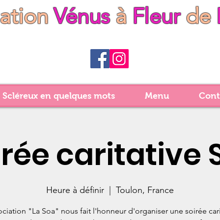
iation
Vénus
à
Fleur
de
 Scléreux en quelques mots
Menu
Cont
irée caritative 
Heure à définir
  |  
Toulon, France
ociation "La Soa" nous fait l'honneur d'organiser une soirée cari