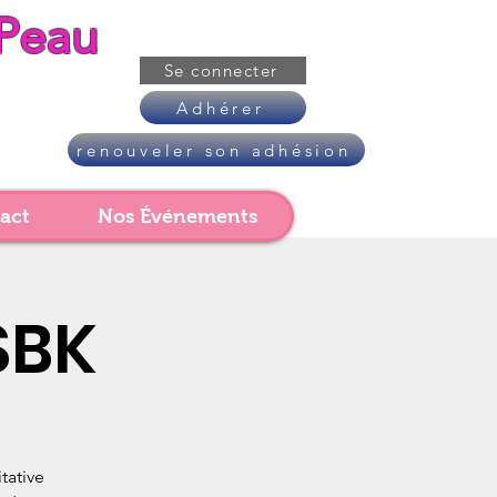
Peau
Se connecter
Adhérer
renouveler son adhésion
act
Nos Événements
SBK
tative