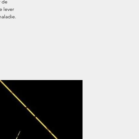
r de
e lever
maladie.