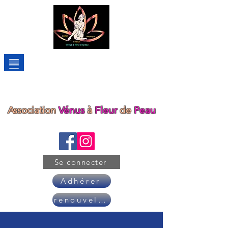
Association
Vénus
à
Fleur
de
Peau
Se connecter
Adhérer
renouveler son adhésion