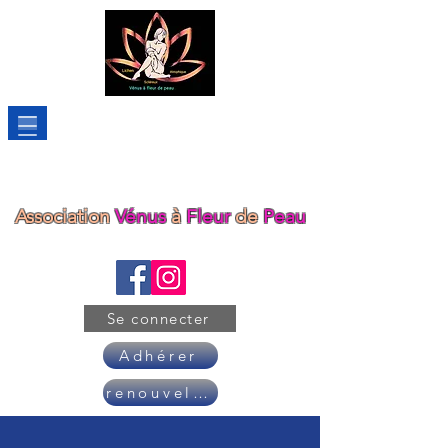
Association
Vénus
à
Fleur
de
Peau
Se connecter
Adhérer
renouveler son adhésion