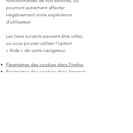
fonctionnalités de nos services, ou
pourront autrement affecter
négativement votre expérience
d'utilisateur.
Les liens suivants peuvent être utiles,
ou vous pouvez utiliser l'option
«
Aide
»
de votre navigateur.
Paramètres des cookies dans Firefox
Paramètres des cookies dans Internet
Explorer
Paramètres des cookies dans Google
Chrome
Paramètres des cookies dans Safari
(OS X)
Paramètres des cookies dans Safari
(iOS)
Paramètres des cookies dans